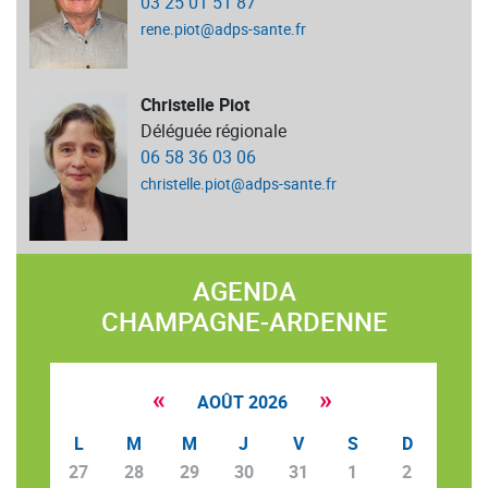
03 25 01 51 87
rene.piot@adps-sante.fr
Christelle Piot
Déléguée régionale
06 58 36 03 06
christelle.piot@adps-sante.fr
AGENDA
CHAMPAGNE-ARDENNE
«
»
AOÛT 2026
L
M
M
J
V
S
D
27
28
29
30
31
1
2