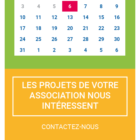
3
4
5
6
7
8
9
10
11
12
13
14
15
16
17
18
19
20
21
22
23
24
25
26
27
28
29
30
31
1
2
3
4
5
6
LES PROJETS DE VOTRE
ASSOCIATION NOUS
INTÉRESSENT
CONTACTEZ-NOUS