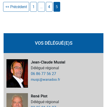
<< Précédent
1
…
4
5
VOS DÉLÉGUÉ(E)S
Jean-Claude Musial
Délégué régional
06 86 77 56 27
musjc@wanadoo.fr
René Piot
Délégué régional