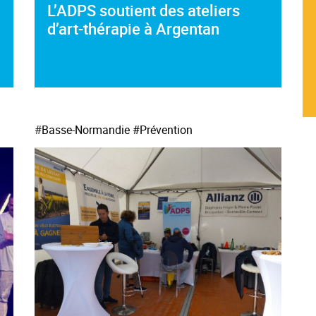
L’ADPS soutient des ateliers
d’art-thérapie à Argentan
#
Basse-Normandie
#Prévention