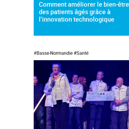
Comment améliorer le bien-être
des patients âgés grâce à
l’innovation technologique
#
Basse-Normandie
#Santé