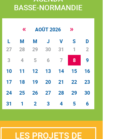
BASSE-NORMANDIE
«
»
AOÛT 2026
L
M
M
J
V
S
D
27
28
29
30
31
1
2
3
4
5
6
7
8
9
10
11
12
13
14
15
16
17
18
19
20
21
22
23
24
25
26
27
28
29
30
31
1
2
3
4
5
6
LES PROJETS DE