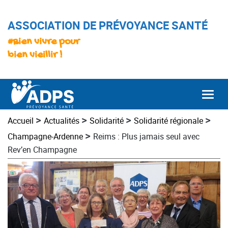
ASSOCIATION DE PRÉVOYANCE SANTÉ
#Bien vivre pour
bien vieillir !
Togg
>
>
>
>
Accueil
Actualités
Solidarité
Solidarité régionale
>
Champagne-Ardenne
Reims : Plus jamais seul avec
Rev’en Champagne