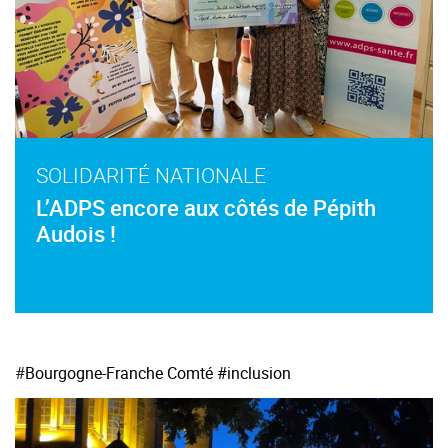
SOLIDARITÉ NATIONALE
L’ADPS encore aux côtés de Pépith
Audois !
#
Bourgogne-Franche Comté
#inclusion