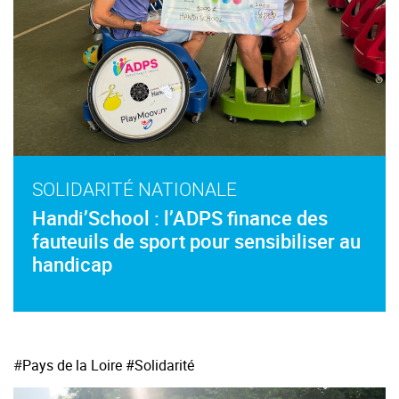
SOLIDARITÉ NATIONALE
Handi’School : l’ADPS finance des
fauteuils de sport pour sensibiliser au
handicap
#
Pays de la Loire
#Solidarité