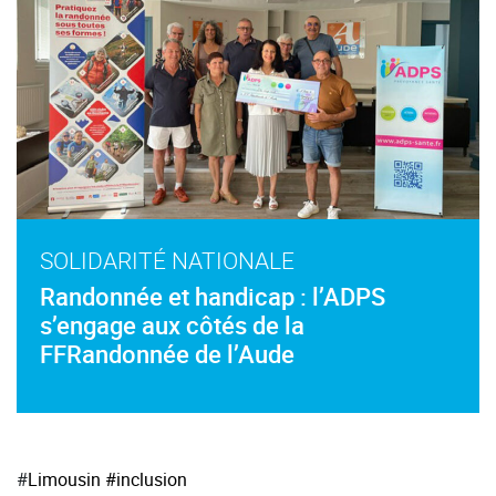
SOLIDARITÉ NATIONALE
Randonnée et handicap : l’ADPS
s’engage aux côtés de la
FFRandonnée de l’Aude
#
Limousin
#inclusion