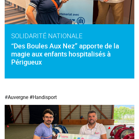
SOLIDARITÉ NATIONALE
“Des Boules Aux Nez” apporte de la
magie aux enfants hospitalisés à
Périgueux
#
Auvergne
#Handisport