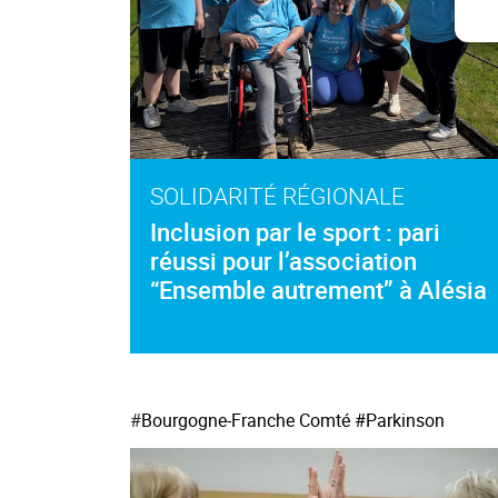
SOLIDARITÉ RÉGIONALE
Inclusion par le sport : pari
réussi pour l’association
“Ensemble autrement” à Alésia
#
Bourgogne-Franche Comté
#Parkinson