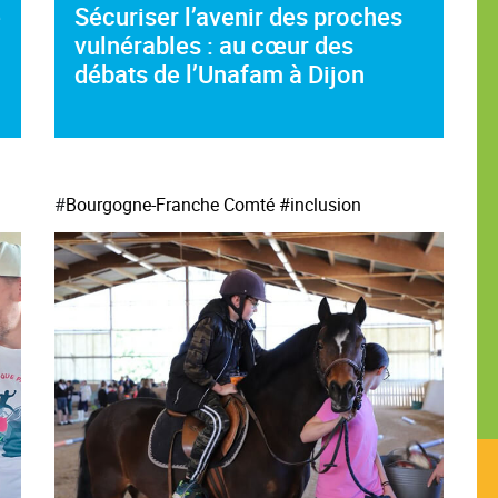
e
Sécuriser l’avenir des proches
vulnérables : au cœur des
débats de l’Unafam à Dijon
#
Bourgogne-Franche Comté
#inclusion