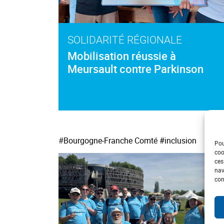
SOLIDARITÉ RÉGIONALE
Mobilisation réussie à
Meursault contre Parkinson
#
Bourgogne-Franche Comté
#inclusion
Pou
coo
ces
nav
con