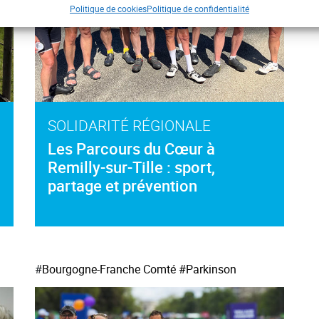
Politique de cookies
Politique de confidentialité
SOLIDARITÉ RÉGIONALE
Les Parcours du Cœur à
Remilly-sur-Tille : sport,
partage et prévention
#
Bourgogne-Franche Comté
#Parkinson