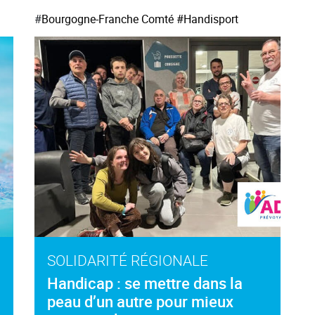
#
Bourgogne-Franche Comté
#Handisport
SOLIDARITÉ RÉGIONALE
Handicap : se mettre dans la
peau d’un autre pour mieux