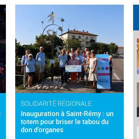
SOLIDARITÉ RÉGIONALE
z
Inauguration à Saint-Rémy : un
totem pour briser le tabou du
don d’organes