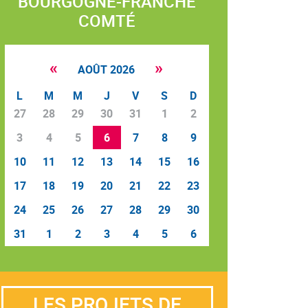
BOURGOGNE-FRANCHE
COMTÉ
«
»
AOÛT 2026
L
M
M
J
V
S
D
27
28
29
30
31
1
2
3
4
5
6
7
8
9
10
11
12
13
14
15
16
17
18
19
20
21
22
23
24
25
26
27
28
29
30
31
1
2
3
4
5
6
LES PROJETS DE