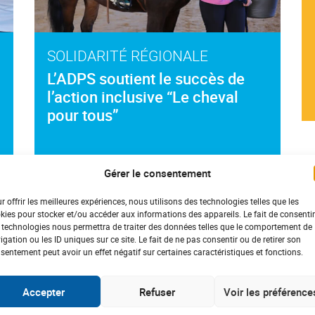
SOLIDARITÉ RÉGIONALE
L’ADPS soutient le succès de
l’action inclusive “Le cheval
pour tous”
Gérer le consentement
#
Bourgogne-Franche Comté
#Cardiaque
r offrir les meilleures expériences, nous utilisons des technologies telles que les
kies pour stocker et/ou accéder aux informations des appareils. Le fait de consentir
 technologies nous permettra de traiter des données telles que le comportement de
igation ou les ID uniques sur ce site. Le fait de ne pas consentir ou de retirer son
sentement peut avoir un effet négatif sur certaines caractéristiques et fonctions.
Accepter
Refuser
Voir les préférence