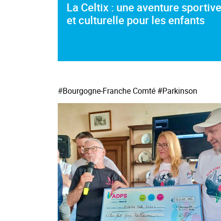
La Celtix : une aventure sportiv
et culturelle pour les enfants
#
Bourgogne-Franche Comté
#Parkinson