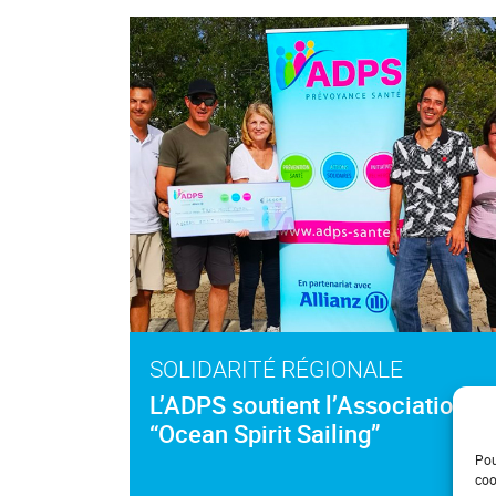
SOLIDARITÉ RÉGIONALE
L’ADPS soutient l’Association
“Ocean Spirit Sailing”
Pou
coo