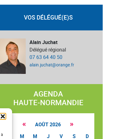
VOS DÉLÉGUÉ(E)S
Alain Juchat
Délégué régional
07 63 64 40 50
alain.juchat@orange.fr
AGENDA
HAUTE-NORMANDIE
«
»
AOÛT 2026
 à
L
M
M
J
V
S
D