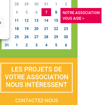
27
28
29
30
31
1
2
3
4
5
6
7
8
9
NOTRE ASSOCIATION 
VOUS AIDE >
10
11
12
13
14
15
16
s
17
18
19
20
21
22
23
24
25
26
27
28
29
30
31
1
2
3
4
5
6
LES PROJETS DE
VOTRE ASSOCIATION
NOUS INTÉRESSENT
CONTACTEZ-NOUS