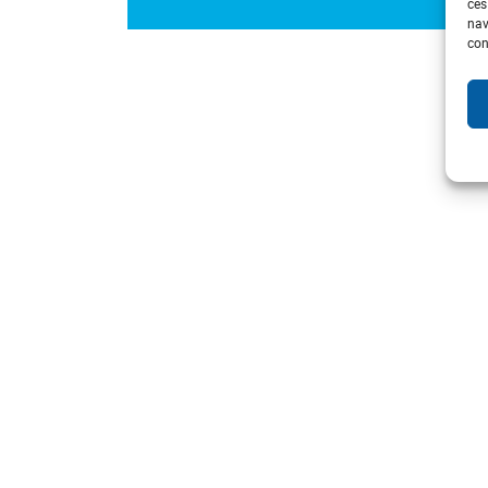
ces
nav
con