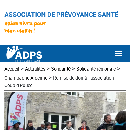
ASSOCIATION DE PRÉVOYANCE SANTÉ
#Bien vivre pour
bien vieillir !
Togg
>
>
>
>
Accueil
Actualités
Solidarité
Solidarité régionale
>
Champagne-Ardenne
Remise de don à l’association
Coup d’Pouce