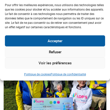
Pour offrir les meilleures expériences, nous utilisons des technologies telles
que les cookies pour stocker et/ou accéder aux informations des appareils.
Le fait de consentir à ces technologies nous permettra de traiter des
données telles que le comportement de navigation ou les ID uniques sur ce
CHAMPAGNE-ARDENNE
site. Le fait de ne pas consentir ou de retirer son consentement peut avoir
Soumission chimique : “Les Pétillantes de
un effet négatif sur certaines caractéristiques et fonctions.
Troyes” à l’offensive
Accepter
#Cardiaque
Refuser
Voir les préférences
Politique de cookies
Politique de confidentialité