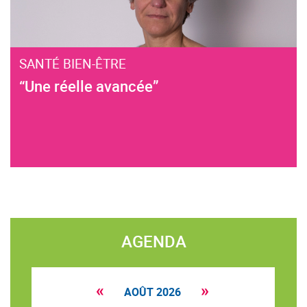
SANTÉ BIEN-ÊTRE
“Une réelle avancée”
AGENDA
«
»
AOÛT 2026