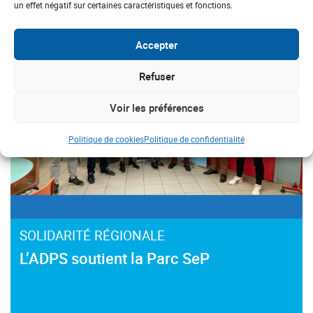
#Parkinson
#Sclérose en plaques
un effet négatif sur certaines caractéristiques et fonctions.
Accepter
Refuser
Voir les préférences
Politique de cookies
Politique de confidentialité
SOLIDARITÉ RÉGIONALE
L’ADPS soutient la Parc SeP