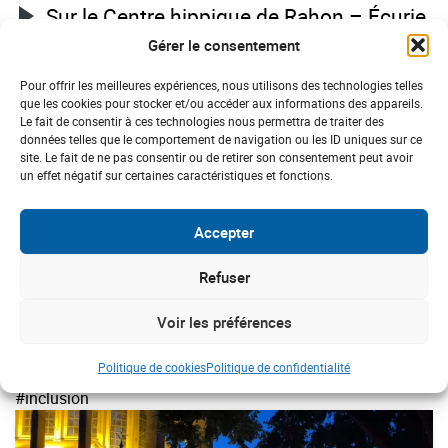
Sur le Centre hippique de Rahon – Écurie
Laibe
Gérer le consentement
Sur le Comité Départemental Handisport
Pour offrir les meilleures expériences, nous utilisons des technologies telles
que les cookies pour stocker et/ou accéder aux informations des appareils.
du Jura
Le fait de consentir à ces technologies nous permettra de traiter des
données telles que le comportement de navigation ou les ID uniques sur ce
site. Le fait de ne pas consentir ou de retirer son consentement peut avoir
un effet négatif sur certaines caractéristiques et fonctions.
Accepter
28/05/2026
Refuser
DERNIÈRES ACTUS
Voir les préférences
BOURGOGNE-FRANCHE COMTÉ
Politique de cookies
Politique de confidentialité
#inclusion