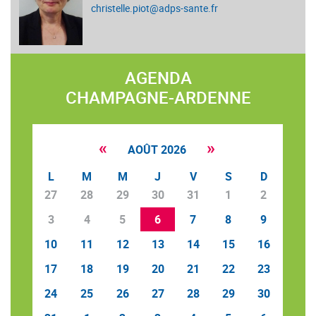
christelle.piot@adps-sante.fr
AGENDA
CHAMPAGNE-ARDENNE
«
»
AOÛT 2026
L
M
M
J
V
S
D
27
28
29
30
31
1
2
3
4
5
6
7
8
9
10
11
12
13
14
15
16
17
18
19
20
21
22
23
24
25
26
27
28
29
30