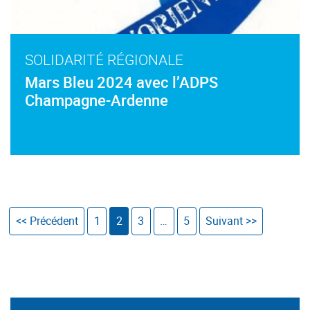
SOLIDARITÉ RÉGIONALE
Mars Bleu 2024 avec l’ADPS
Champagne-Ardenne
<< Précédent
1
2
3
…
5
Suivant >>