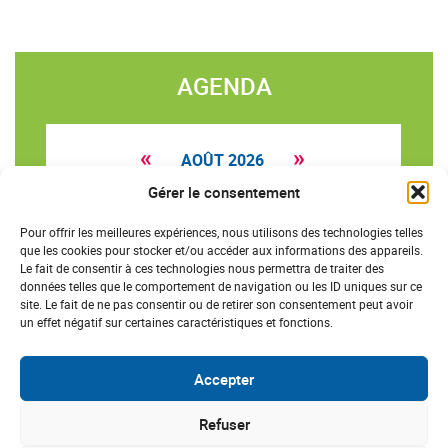
AGENDA
«
»
AOÛT 2026
Gérer le consentement
L
M
M
J
V
S
D
27
28
29
30
31
1
2
Pour offrir les meilleures expériences, nous utilisons des technologies telles
que les cookies pour stocker et/ou accéder aux informations des appareils.
3
4
5
6
7
8
9
Le fait de consentir à ces technologies nous permettra de traiter des
données telles que le comportement de navigation ou les ID uniques sur ce
10
11
12
13
14
15
16
site. Le fait de ne pas consentir ou de retirer son consentement peut avoir
un effet négatif sur certaines caractéristiques et fonctions.
17
18
19
20
21
22
23
24
25
26
27
28
29
30
Accepter
31
1
2
3
4
5
6
Refuser