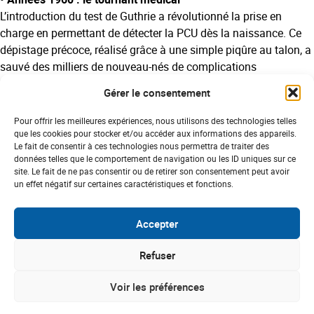
L’introduction du test de Guthrie a révolutionné la prise en
charge en permettant de détecter la PCU dès la naissance. Ce
dépistage précoce, réalisé grâce à une simple piqûre au talon, a
sauvé des milliers de nouveau-nés de complications
neurologiques graves.
Gérer le consentement
Aujourd'hui, cette journée de sensibilisation rappelle que le
Pour offrir les meilleures expériences, nous utilisons des technologies telles
dépistage précoce reste la clé et soutient l'innovation
que les cookies pour stocker et/ou accéder aux informations des appareils.
médicale pour offrir une meilleure qualité de vie aux patients.
Le fait de consentir à ces technologies nous permettra de traiter des
données telles que le comportement de navigation ou les ID uniques sur ce
site. Le fait de ne pas consentir ou de retirer son consentement peut avoir
Google Agenda
Exporter vers iCal
un effet négatif sur certaines caractéristiques et fonctions.
Accepter
10/06/2026
Refuser
Voir les préférences
AGENDA