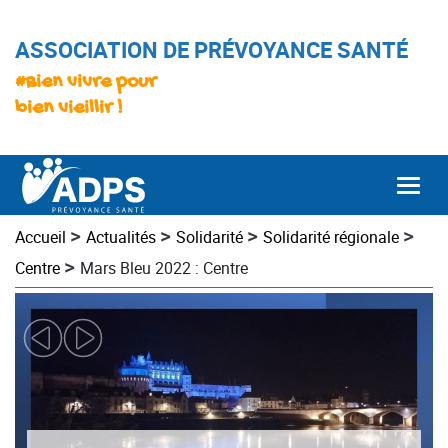
ASSOCIATION DE PRÉVOYANCE SANTÉ
#Bien vivre pour
bien vieillir !
Togg
>
>
>
>
Accueil
Actualités
Solidarité
Solidarité régionale
>
Centre
Mars Bleu 2022 : Centre