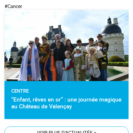
#Cancer
CENTRE
“Enfant, rêves en or” : une journée magique
au Château de Valençay
VOIR PLUS D’ACTUALITÉS
>