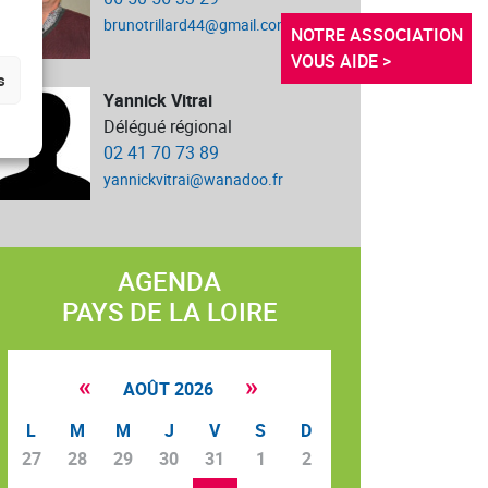
brunotrillard44@gmail.com
NOTRE ASSOCIATION 
VOUS AIDE >
s
Yannick Vitrai
Délégué régional
02 41 70 73 89
yannickvitrai@wanadoo.fr 
AGENDA
PAYS DE LA LOIRE
«
»
AOÛT 2026
L
M
M
J
V
S
D
27
28
29
30
31
1
2