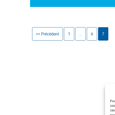
<< Précédent
1
…
6
7
Pou
coo
ces
nav