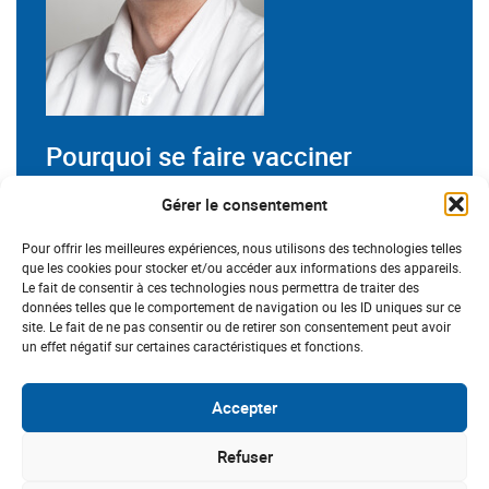
Pourquoi se faire vacciner
« En 2020, la couverture vaccinale contre les HPV
Gérer le consentement
était de 33 % pour le schéma complet (toutes les
doses) chez les adolescentes de 16 ans, contre 28
Pour offrir les meilleures expériences, nous utilisons des technologies telles
que les cookies pour stocker et/ou accéder aux informations des appareils.
% en 2019. Nous sommes donc encore loin de
Le fait de consentir à ces technologies nous permettra de traiter des
l’objectif de 60 %.
données telles que le comportement de navigation ou les ID uniques sur ce
Chez les garçons, nous ne disposons pas encore de
site. Le fait de ne pas consentir ou de retirer son consentement peut avoir
un effet négatif sur certaines caractéristiques et fonctions.
chiffres dans la mesure où la vaccination n’est
recommandée et ouverte au remboursement que
depuis 2021, mais on pense que la couverture
Accepter
vaccinale ne dépasse pas 5 % actuellement.
Or, cette vaccination est très importante. Elle
Refuser
empêche non seulement d’être infecté par les HPV