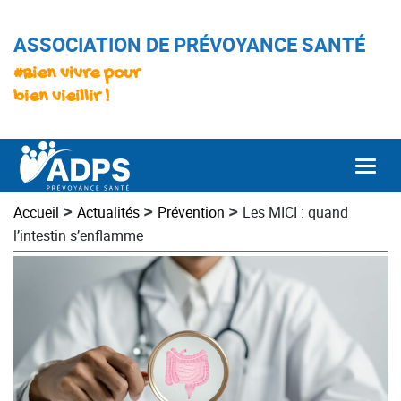
ASSOCIATION DE PRÉVOYANCE SANTÉ
#Bien vivre pour
bien vieillir !
Togg
>
>
>
Accueil
Actualités
Prévention
Les MICI : quand
l’intestin s’enflamme