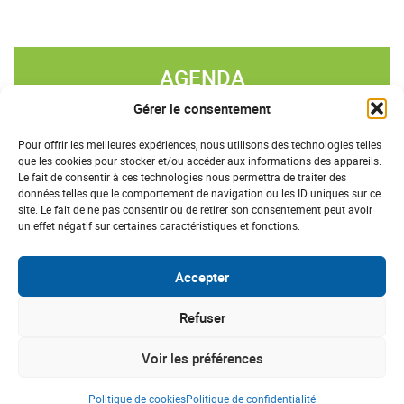
AGENDA
Gérer le consentement
«
»
AOÛT 2026
Pour offrir les meilleures expériences, nous utilisons des technologies telles
que les cookies pour stocker et/ou accéder aux informations des appareils.
L
M
M
J
V
S
D
Le fait de consentir à ces technologies nous permettra de traiter des
données telles que le comportement de navigation ou les ID uniques sur ce
27
28
29
30
31
1
2
site. Le fait de ne pas consentir ou de retirer son consentement peut avoir
un effet négatif sur certaines caractéristiques et fonctions.
3
4
5
6
7
8
9
10
11
12
13
14
15
16
Accepter
17
18
19
20
21
22
23
Refuser
24
25
26
27
28
29
30
Voir les préférences
31
1
2
3
4
5
6
Politique de cookies
Politique de confidentialité