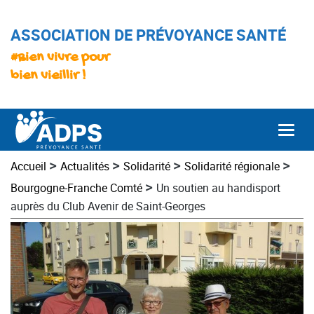
ASSOCIATION DE PRÉVOYANCE SANTÉ
#Bien vivre pour
bien vieillir !
Togg
>
>
>
>
Accueil
Actualités
Solidarité
Solidarité régionale
>
Bourgogne-Franche Comté
Un soutien au handisport
auprès du Club Avenir de Saint-Georges