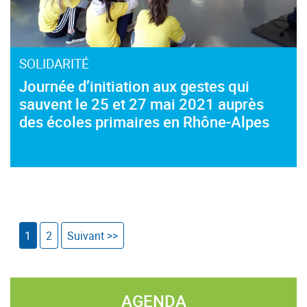
SOLIDARITÉ
Journée d’initiation aux gestes qui
sauvent le 25 et 27 mai 2021 auprès
des écoles primaires en Rhône-Alpes
1
2
Suivant >>
AGENDA