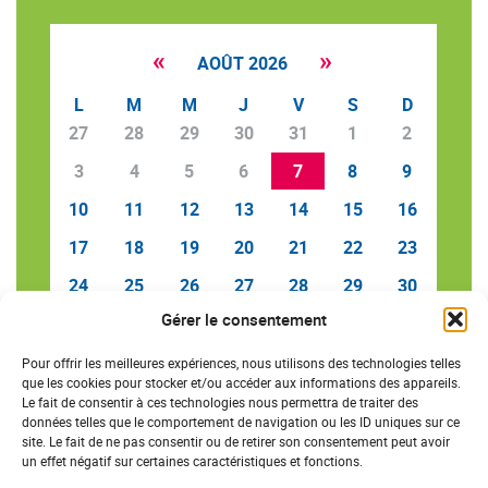
«
»
AOÛT 2026
L
M
M
J
V
S
D
27
28
29
30
31
1
2
3
4
5
6
7
8
9
10
11
12
13
14
15
16
17
18
19
20
21
22
23
24
25
26
27
28
29
30
Gérer le consentement
31
1
2
3
4
5
6
Pour offrir les meilleures expériences, nous utilisons des technologies telles
que les cookies pour stocker et/ou accéder aux informations des appareils.
Le fait de consentir à ces technologies nous permettra de traiter des
données telles que le comportement de navigation ou les ID uniques sur ce
SAVE THE DATE
site. Le fait de ne pas consentir ou de retirer son consentement peut avoir
un effet négatif sur certaines caractéristiques et fonctions.