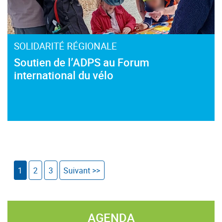
SOLIDARITÉ RÉGIONALE
Soutien de l’ADPS au Forum
international du vélo
1
2
3
Suivant >>
AGENDA