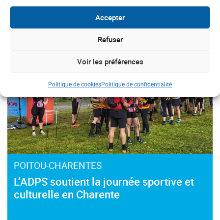
#Bien-être
#prevention
Accepter
Refuser
Voir les préférences
Politique de cookies
Politique de confidentialité
POITOU-CHARENTES
L’ADPS soutient la journée sportive et
culturelle en Charente