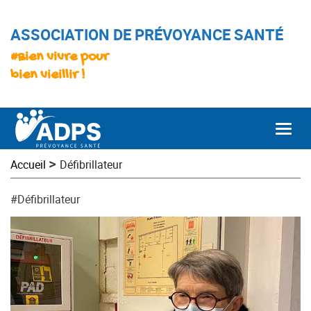
ASSOCIATION DE PRÉVOYANCE SANTÉ
#Bien vivre pour
bien vieillir !
Togg
>
Accueil
Défibrillateur
#Défibrillateur