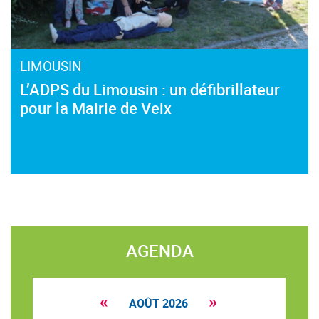
LIMOUSIN
L’ADPS du Limousin : un défibrillateur
pour la Mairie de Veix
AGENDA
«
»
AOÛT 2026