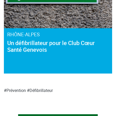
RHÔNE-ALPES
Un défibrillateur pour le Club Cœur
Santé Genevois
#Prévention
#Défibrillateur