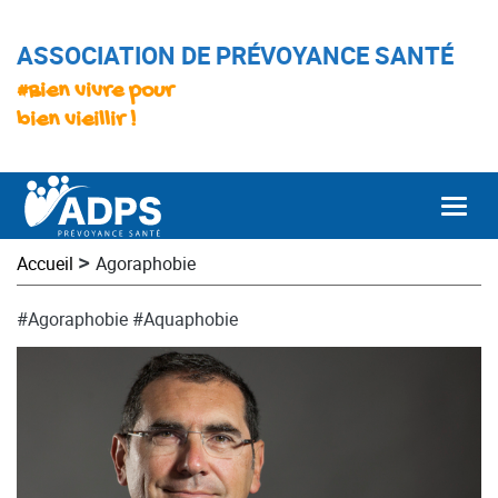
ASSOCIATION DE PRÉVOYANCE SANTÉ
#Bien vivre pour
bien vieillir !
Togg
>
Accueil
Agoraphobie
#Agoraphobie
#Aquaphobie