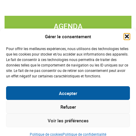
AGENDA
Gérer le consentement
«
»
AOÛT 2026
Pour offrir les meilleures expériences, nous utilisons des technologies telles
que les cookies pour stocker et/ou accéder aux informations des appareils.
L
M
M
J
V
S
D
Le fait de consentir à ces technologies nous permettra de traiter des
données telles que le comportement de navigation ou les ID uniques sur ce
27
28
29
30
31
1
2
site. Le fait de ne pas consentir ou de retirer son consentement peut avoir
un effet négatif sur certaines caractéristiques et fonctions.
3
4
5
6
7
8
9
10
11
12
13
14
15
16
Accepter
17
18
19
20
21
22
23
Refuser
24
25
26
27
28
29
30
Voir les préférences
31
1
2
3
4
5
6
Politique de cookies
Politique de confidentialité