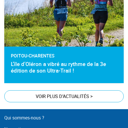
POITOU-CHARENTES
L’île d’Oléron a vibré au rythme de la 3e
édition de son Ultra-Trail !
VOIR PLUS D’ACTUALITÉS
>
Qui sommes-nous ?