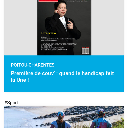
POITOU-CHARENTES
Première de couv’ : quand le handicap fait
la Une !
#Sport