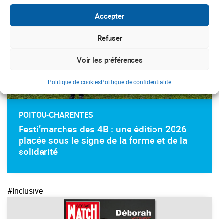
Accepter
Refuser
Voir les préférences
Politique de cookies
Politique de confidentialité
POITOU-CHARENTES
Festi’marches des 4B : une édition 2026
placée sous le signe de la forme et de la
solidarité
#Inclusive