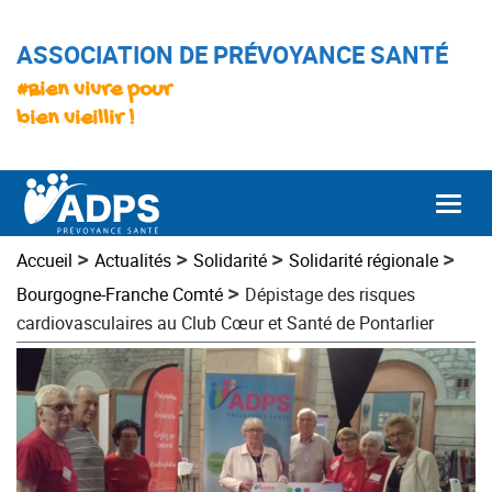
ASSOCIATION DE PRÉVOYANCE SANTÉ
#Bien vivre pour
bien vieillir !
Togg
>
>
>
>
Accueil
Actualités
Solidarité
Solidarité régionale
>
Bourgogne-Franche Comté
Dépistage des risques
cardiovasculaires au Club Cœur et Santé de Pontarlier