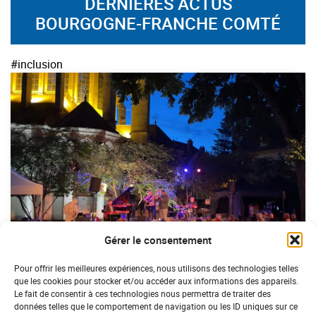
DERNIÈRES ACTUS
BOURGOGNE-FRANCHE COMTÉ
#inclusion
Gérer le consentement
BOURGOGNE-FRANCHE COMTÉ
Pour offrir les meilleures expériences, nous utilisons des technologies telles
que les cookies pour stocker et/ou accéder aux informations des appareils.
Semur-en-Auxois : quand le jazz swing
Le fait de consentir à ces technologies nous permettra de traiter des
avec solidarité et inclusion
données telles que le comportement de navigation ou les ID uniques sur ce