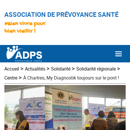
ASSOCIATION DE PRÉVOYANCE SANTÉ
#Bien vivre pour
bien vieillir !
Togg
>
>
>
>
Accueil
Actualités
Solidarité
Solidarité régionale
>
Centre
À Chartres, My Diagnostik toujours sur le pont !