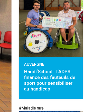
AUVERGNE
Handi’School : l’ADPS
finance des fauteuils de
sport pour sensibiliser
au handicap
#Maladie rare