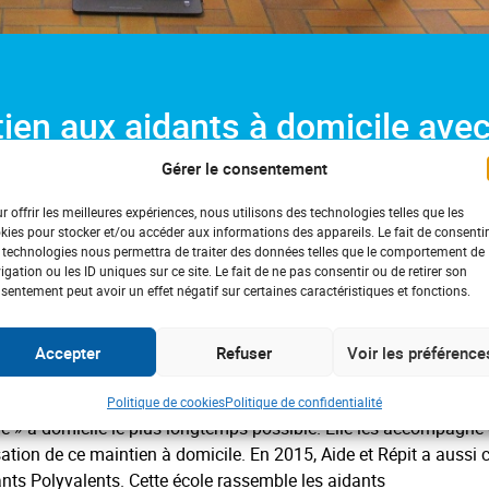
ien aux aidants à domicile ave
Gérer le consentement
r offrir les meilleures expériences, nous utilisons des technologies telles que les
kies pour stocker et/ou accéder aux informations des appareils. Le fait de consentir
 technologies nous permettra de traiter des données telles que le comportement de
e la Maison des Associations de Chamalières, Madame Ycolle Ro
igation ou les ID uniques sur ce site. Le fait de ne pas consentir ou de retirer son
t remis un chèque d’aide de 1 200 € à l’Association
Aide et Rép
sentement peut avoir un effet négatif sur certaines caractéristiques et fonctions.
eur Ponsonnaille, conseiller départemental du Puy de Dôme. Grâ
Accepter
Refuser
Voir les préférence
le met à la dispsotion des familles qui en ont besoin.
 Elle est aujourd’hui forte de plus de 250 adhérents. Elle vient en
Politique de cookies
Politique de confidentialité
de » à domicile le plus longtemps possible. Elle les accompagne
tion de ce maintien à domicile. En 2015, Aide et Répit a aussi 
nts Polyvalents. Cette école rassemble les aidants