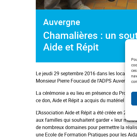
Auvergne
Chamalières : un sout
Aide et Répit
Pou
coo
ces
Le jeudi 29 septembre 2016 dans les locaux d
nav
Monsieur Pierre Foucaud de l’ADPS Auvergne on
con
La cérémonie a eu lieu en présence du Profess
ce don, Aide et Répit a acquis du matériel qu’el
L’Association Aide et Répit a été créée en 2007.
aux familles qui souhaitent garder « leur mala
de nombreux domaines pour permettre la réalisa
une Ecole de Formation Pratiques pour les Aida