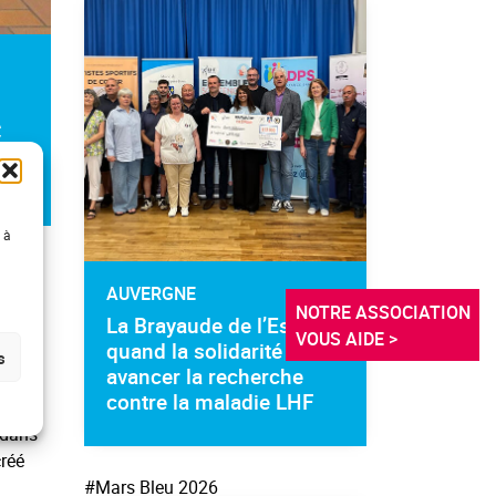
c
 à
yer et
it
.
AUVERGNE
NOTRE ASSOCIATION 
La Brayaude de l’Espoir :
ce à
VOUS AIDE >
quand la solidarité fait
s
avancer la recherche
contre la maladie LHF
 aide
 dans
créé
#Mars Bleu 2026