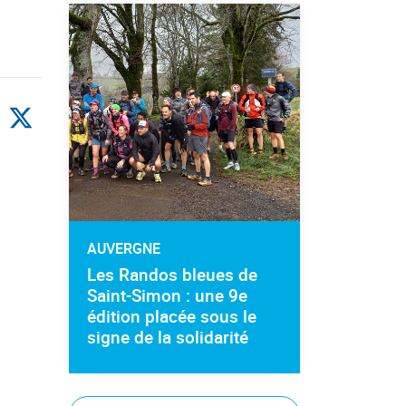
AUVERGNE
Les Randos bleues de
Saint-Simon : une 9e
édition placée sous le
signe de la solidarité