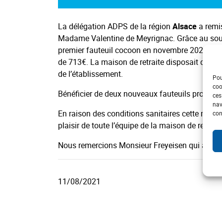
La délégation ADPS de la région
Alsace
a remi
Madame Valentine de Meyrignac. Grâce au souti
premier fauteuil cocoon en novembre 2020 d’un
de 713€. La maison de retraite disposait déjà 
de l’établissement.
Pou
coo
Bénéficier de deux nouveaux fauteuils procurer
ces
nav
En raison des conditions sanitaires cette remise
con
plaisir de toute l’équipe de la maison de retraite
Nous remercions Monsieur Freyeisen qui a permis
11/08/2021