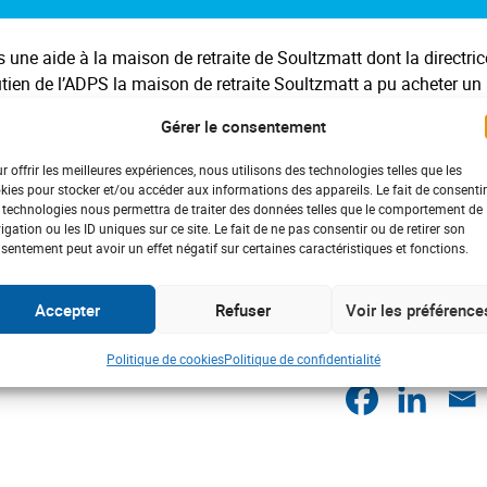
s une aide à la maison de retraite de Soultzmatt dont la directric
en de l’ADPS la maison de retraite Soultzmatt a pu acheter un
 montant de 840€, et cette année un fauteuil gériatrique d’un 
Gérer le consentement
d’un fauteuil cocoon mais souhaitait en avoir deux pour chaque 
r offrir les meilleures expériences, nous utilisons des technologies telles que les
kies pour stocker et/ou accéder aux informations des appareils. Le fait de consentir
a donc un confort supplémentaire pour les résidents.
 technologies nous permettra de traiter des données telles que le comportement de
igation ou les ID uniques sur ce site. Le fait de ne pas consentir ou de retirer son
 de don a été décalée plusieurs fois, mais a finalement eu lieu p
sentement peut avoir un effet négatif sur certaines caractéristiques et fonctions.
.
Accepter
Refuser
Voir les préférence
 de faire l’intérmédiaire entre l’ADPS et la maison de retraite.
Politique de cookies
Politique de confidentialité