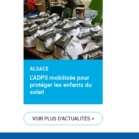
ALSACE
L’ADPS mobilisée pour
protéger les enfants du
soleil
VOIR PLUS D’ACTUALITÉS
>