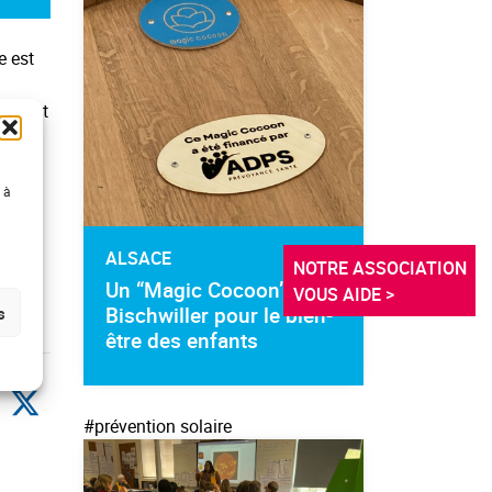
e est
montant
étage
 à
our le
ALSACE
NOTRE ASSOCIATION 
Un “Magic Cocoon” à
VOUS AIDE >
Bischwiller pour le bien-
s
être des enfants
#prévention solaire