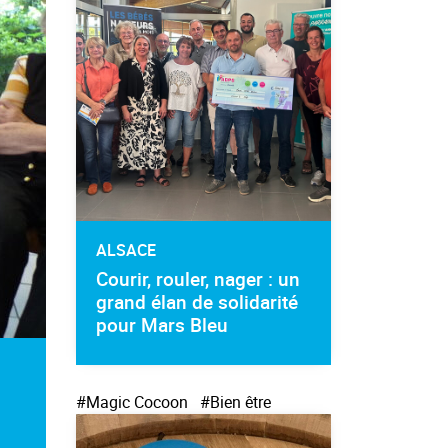
ALSACE
Courir, rouler, nager : un
grand élan de solidarité
pour Mars Bleu
#Magic Cocoon
#Bien être