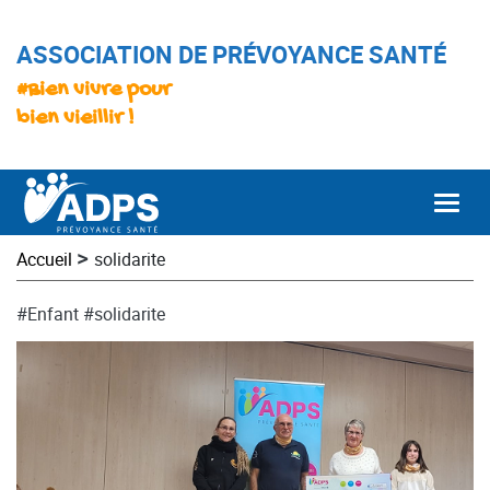
ASSOCIATION DE PRÉVOYANCE SANTÉ
#Bien vivre pour
bien vieillir !
Togg
>
Accueil
solidarite
#Enfant
#solidarite