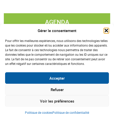
AGENDA
Gérer le consentement
«
»
AOÛT 2026
Pour offrir les meilleures expériences, nous utilisons des technologies telles
que les cookies pour stocker et/ou accéder aux informations des appareils.
L
M
M
J
V
S
D
Le fait de consentir à ces technologies nous permettra de traiter des
données telles que le comportement de navigation ou les ID uniques sur ce
27
28
29
30
31
1
2
site. Le fait de ne pas consentir ou de retirer son consentement peut avoir
un effet négatif sur certaines caractéristiques et fonctions.
3
4
5
6
7
8
9
10
11
12
13
14
15
16
Accepter
17
18
19
20
21
22
23
Refuser
24
25
26
27
28
29
30
Voir les préférences
31
1
2
3
4
5
6
Politique de cookies
Politique de confidentialité