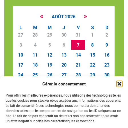
«
»
AOÛT 2026
L
M
M
J
V
S
D
27
28
29
30
31
1
2
3
4
5
6
7
8
9
10
11
12
13
14
15
16
17
18
19
20
21
22
23
24
25
26
27
28
29
30
Gérer le consentement
31
1
2
3
4
5
6
Pour offrir les meilleures expériences, nous utilisons des technologies telles
que les cookies pour stocker et/ou accéder aux informations des appareils.
Le fait de consentir à ces technologies nous permettra de traiter des
données telles que le comportement de navigation ou les ID uniques sur ce
SAVE THE DATE
site. Le fait de ne pas consentir ou de retirer son consentement peut avoir
un effet négatif sur certaines caractéristiques et fonctions.