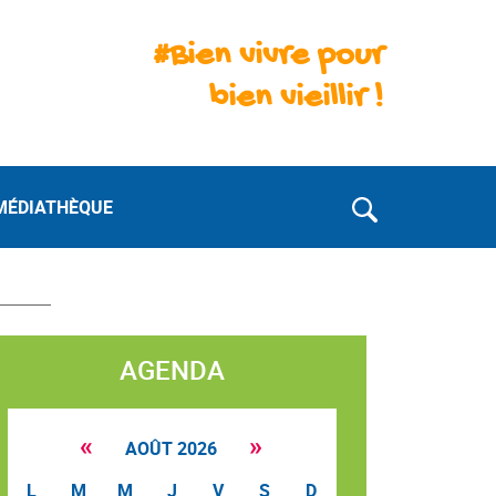
#Bien vivre pour
bien vieillir !
MÉDIATHÈQUE
AGENDA
«
»
AOÛT 2026
L
M
M
J
V
S
D