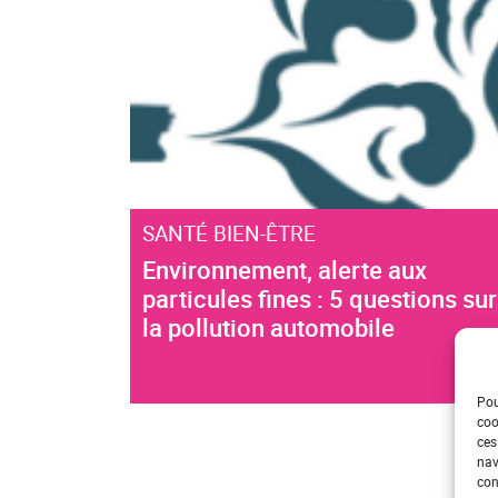
SANTÉ BIEN-ÊTRE
Environnement, alerte aux
particules fines : 5 questions sur
la pollution automobile
Pou
coo
ces
nav
con