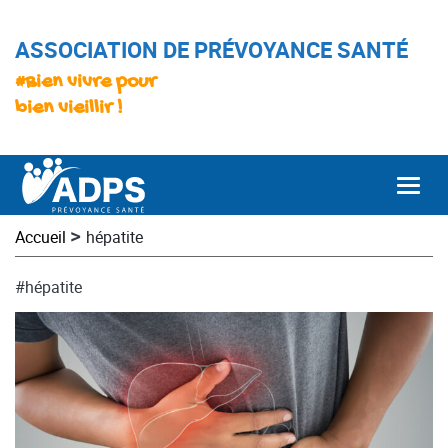
ASSOCIATION DE PRÉVOYANCE SANTÉ
#Bien vivre pour
bien vieillir !
Togg
>
Accueil
hépatite
#hépatite