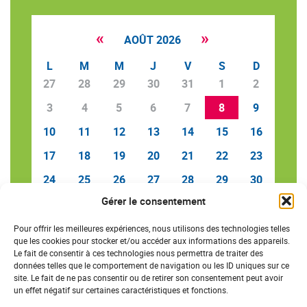
«
»
AOÛT 2026
L
M
M
J
V
S
D
27
28
29
30
31
1
2
3
4
5
6
7
8
9
10
11
12
13
14
15
16
17
18
19
20
21
22
23
24
25
26
27
28
29
30
Gérer le consentement
31
1
2
3
4
5
6
Pour offrir les meilleures expériences, nous utilisons des technologies telles
que les cookies pour stocker et/ou accéder aux informations des appareils.
Le fait de consentir à ces technologies nous permettra de traiter des
données telles que le comportement de navigation ou les ID uniques sur ce
SAVE THE DATE
site. Le fait de ne pas consentir ou de retirer son consentement peut avoir
un effet négatif sur certaines caractéristiques et fonctions.