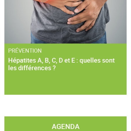
PRÉVENTION
Hépatites A, B, C, D et E : quelles sont
les différences ?
AGENDA