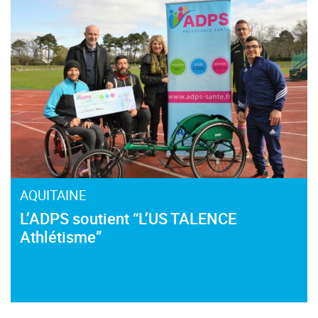
AQUITAINE
L’ADPS soutient “L’US TALENCE
Athlétisme”