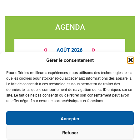
AGENDA
«
»
AOÛT 2026
Gérer le consentement
L
M
M
J
V
S
D
27
28
29
30
31
1
2
Pour offrir les meilleures expériences, nous utilisons des technologies telles
que les cookies pour stocker et/ou accéder aux informations des appareils.
3
4
5
6
7
8
9
Le fait de consentir à ces technologies nous permettra de traiter des
données telles que le comportement de navigation ou les ID uniques sur ce
10
11
12
13
14
15
16
site. Le fait de ne pas consentir ou de retirer son consentement peut avoir
un effet négatif sur certaines caractéristiques et fonctions.
17
18
19
20
21
22
23
24
25
26
27
28
29
30
Accepter
31
1
2
3
4
5
6
Refuser