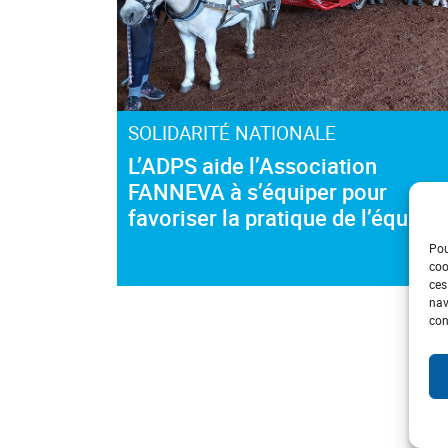
SOLIDARITÉ NATIONALE
L’ADPS aide l’Association
FANNEVA à s’équiper pour
favoriser la pratique de l’équicie
Pou
coo
ces
nav
con