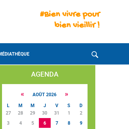
#Bien vivre pour
bien vieillir !
MÉDIATHÈQUE
AGENDA
«
»
AOÛT 2026
L
M
M
J
V
S
D
27
28
29
30
31
1
2
3
4
5
6
7
8
9