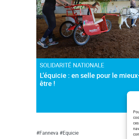
SOLIDARITÉ NATIONALE
L’équicie : en selle pour le mieux
être !
Pou
coo
ces
nav
#Fanneva
#Equicie
con