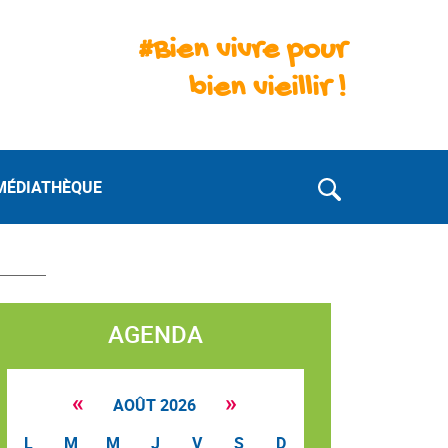
#Bien vivre pour
bien vieillir !
MÉDIATHÈQUE
AGENDA
«
»
AOÛT 2026
L
M
M
J
V
S
D