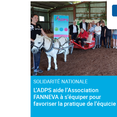
SOLIDARITÉ NATIONALE
L’ADPS aide l’Association
FANNEVA à s’équiper pour
favoriser la pratique de l’équicie