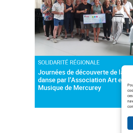
SOLIDARITÉ RÉGIONALE
Journées de découverte de la
danse par l’Association Art et
Pou
Musique de Mercurey
coo
ces
nav
con