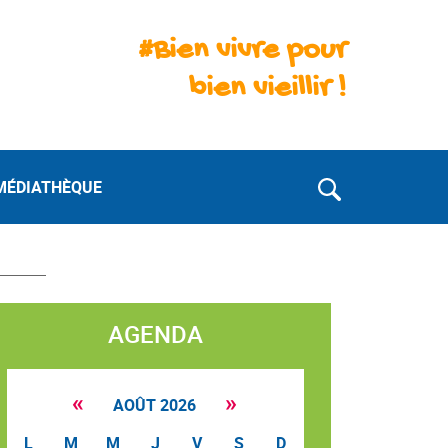
#Bien vivre pour
bien vieillir !
MÉDIATHÈQUE
AGENDA
«
»
AOÛT 2026
L
M
M
J
V
S
D