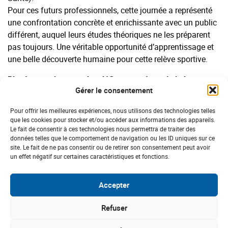
Pour ces futurs professionnels, cette journée a représenté
une confrontation concrète et enrichissante avec un public
différent, auquel leurs études théoriques ne les préparent
pas toujours. Une véritable opportunité d’apprentissage et
une belle découverte humaine pour cette relève sportive.
Placée sous le signe des défis partagés et de la bonne
Gérer le consentement
humeur, cette édition 2026 des ”Défis du Lion” a une
nouvelle fois prouvé que le sport est un langage
Pour offrir les meilleures expériences, nous utilisons des technologies telles
universel, capable de faire tomber toutes les barrières.
que les cookies pour stocker et/ou accéder aux informations des appareils.
Le fait de consentir à ces technologies nous permettra de traiter des
POUR EN SAVOIR PLUS
données telles que le comportement de navigation ou les ID uniques sur ce
site. Le fait de ne pas consentir ou de retirer son consentement peut avoir
un effet négatif sur certaines caractéristiques et fonctions.
Sur le Lions Club Cholet Mauges
L’entente des Mauges
Accepter
Refuser