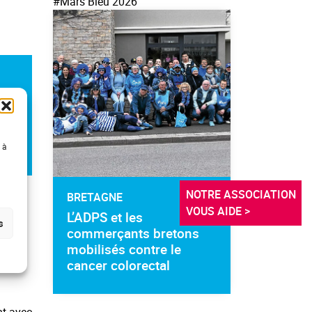
#Mars Bleu 2026
 à
NOTRE ASSOCIATION 
BRETAGNE
teur,
VOUS AIDE >
L’ADPS et les
s
commerçants bretons
 le
mobilisés contre le
gique
cancer colorectal