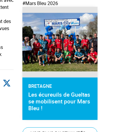
nt avec
#Mars Bleu 2026
ttent
nt des
evues
ns
k
BRETAGNE
Les écureuils de Gueltas
se mobilisent pour Mars
Bleu !