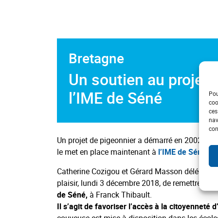
Bretagne
Un soutien au projet
l’IME de Séné
Pou
coo
ces
nav
con
Un projet de pigeonnier a démarré en 2002 à IM
le met en place maintenant à
l’IME de Séné
, r
Catherine Cozigou et Gérard Masson délégués
plaisir, lundi 3 décembre 2018, de remettre
un 
de Séné,
à Franck Thibault.
Il s’agit de favoriser l’accès à la citoyenneté d