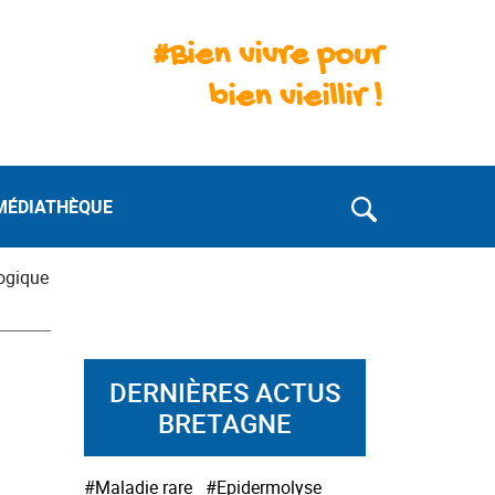
#Bien vivre pour
bien vieillir !
MÉDIATHÈQUE
gogique
DERNIÈRES ACTUS
BRETAGNE
#Maladie rare
#Epidermolyse