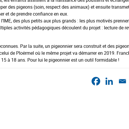
s, les enfants assistent à la naissance des poussins et échange
uper des pigeons (soin, respect des animaux) et ensuite transme
ser et de prendre confiance en eux.
 l’IME, des plus petits aux plus grands : les plus motivés prenne
ltiples activités pédagogiques découlent du projet : lecture de r
reconnues. Par la suite, un pigeonnier sera construit et des pigeo
 celui de Ploërmel où le même projet va démarrer en 2019. Franc
 15 à 18 ans. Pour lui le pigeonnier est un outil formidable !