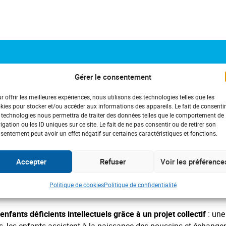
 de pigeonnier pédagogique à
Gérer le consentement
r offrir les meilleures expériences, nous utilisons des technologies telles que les
kies pour stocker et/ou accéder aux informations des appareils. Le fait de consentir
 technologies nous permettra de traiter des données telles que le comportement de
igation ou les ID uniques sur ce site. Le fait de ne pas consentir ou de retirer son
sentement peut avoir un effet négatif sur certaines caractéristiques et fonctions.
E (Institut médico-éducatif) de Plumelec. Franck Thibault, éduca
ue du Bois de Lisa.
Accepter
Refuser
Voir les préférence
 régionaux de
l’ADPS Bretagne
soutiennent cette action et ont eu
Politique de cookies
Politique de confidentialité
chèque de 650 euros,
consacré au
projet de pigeonnier pédago
’enfants déficients intellectuels grâce à un projet collectif
: une