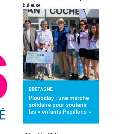
bulleuse
BRETAGNE
Ploubalay : une marche
solidaire pour soutenir
les « enfants Papillons »