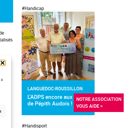
#Handicap
de
talisés
ancer
wns,
 à
enfant
LANGUEDOC-ROUSSILLON
vec un
L’ADPS encore aux côtés
NOTRE ASSOCIATION 
les
de Pépith Audois !
VOUS AIDE >
érêt
s
nte
#Handisport