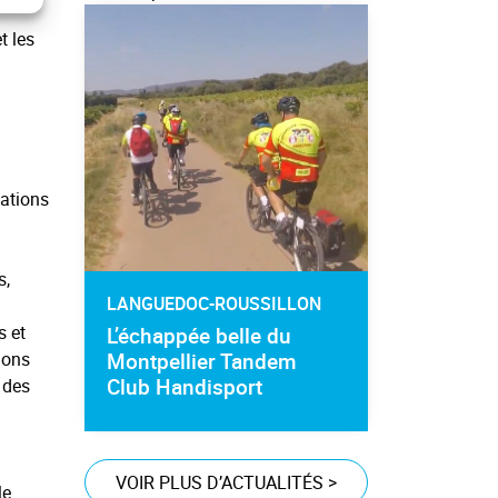
t les
uations
s,
LANGUEDOC-ROUSSILLON
s et
L’échappée belle du
Montpellier Tandem
ions
Club Handisport
i des
VOIR PLUS D’ACTUALITÉS
>
le