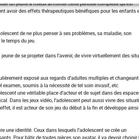
 aider un jeune à mieux affronter cette période complexe qu’est
ent avoir des effets thérapeutiques bénéfiques pour les enfants e
’adolescent de ne plus penser à ses problèmes, sa maladie, son
 le temps du jeu.
jeune de se projeter dans l’avenir, de vivre virtuellement des sit
régulièrement exposé aux regards d’adultes multiples et changeant
 examen, soumis à la nécessité de tel soin invasif, etc.
lescent une véritable place d’acteur et de sujet dans des espace
l. Dans les jeux vidéo, l’adolescent peut aussi vivre des situat
 effet, il est acteur de son jeu du début à la fin et développe ains
ire une identité. Ceux dans lesquels l’adolescent se crée un
nts. Pour bâtir de toutes pièces son avatar, il va devoir choisir 