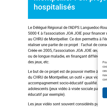
hospitalisés
Le Délégué Régional de l’ADPS Languedoc-Rous
5000 € à l’association JOA JOIE pour financer u
au CHRU de Montpellier. Ce don permettra à l’
réaliser une partie de ce projet : l’achat de cons
Créée en 2005, l’association JOA JOIE œuvre po
ou de longue maladie, en finançant différents
des jeux, etc.
Pou
coo
ces
Le but de ce projet est de pouvoir mettre à la 
nav
du CHRU de Montpellier, un outil « jeux vidéo 
con
accompagnement socio-éducatif qualifié. Ce proj
adolescents (jeux vidéo à visée sociale par exe
éducatif par exemple).
Les jeux vidéo sont souvent considérés par les