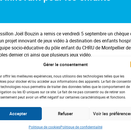
sillon Joël Bouzin a remis ce vendredi 5 septembre un chèque 
n projet innovant de jeux vidéo à destination des enfants hospi
équipe socio-éducative du pôle enfant du CHRU de Montpellier de
oles dernier cri ainsi que plusieurs jeux vidéo.
ur améliorer le quotidien des enfants hospitalisés atteints de c
Gérer le consentement
 projets comme des spectacles musicaux, des conteuses, des clo
r offrir les meilleures expériences, nous utilisons des technologies telles que les
kies pour stocker et/ou accéder aux informations des appareils. Le fait de consentir
 technologies nous permettra de traiter des données telles que le comportement de
disposition des enfants et adolescents hospitalisés dans le Pôle 
igation ou les ID uniques sur ce site. Le fait de ne pas consentir ou de retirer son
» dans de bonnes conditions matérielles et environnementales, a
sentement peut avoir un effet négatif sur certaines caractéristiques et fonctions.
et s’adresse à tous les enfants avec un focus particulier pour 
mple) mais aussi en direction des plus jeunes (applications à int
Accepter
Refuser
Voir les préférence
 parents comme une perte de temps, une activité peu enrichissa
Politique de cookies
Politique de confidentialité