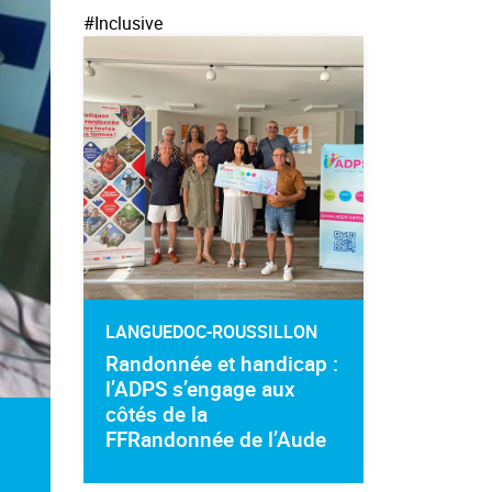
#Inclusive
LANGUEDOC-ROUSSILLON
Randonnée et handicap :
l’ADPS s’engage aux
côtés de la
FFRandonnée de l’Aude