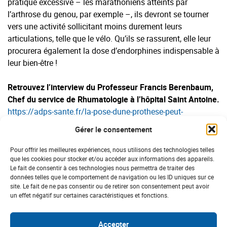
pratique excessive – les marathoniens atteints par
l’arthrose du genou, par exemple –, ils devront se tourner
vers une activité sollicitant moins durement leurs
articulations, telle que le vélo. Qu’ils se rassurent, elle leur
procurera également la dose d’endorphines indispensable à
leur bien-être !
Retrouvez l’interview du Professeur Francis Berenbaum,
Chef du service de Rhumatologie à l’hôpital Saint Antoine.
https://adps-sante.fr/la-pose-dune-prothese-peut-
necessiter-un-arbitrage/
Gérer le consentement
Vous souffrez d’arthrose ? Témoignez.
Facteurs environnementaux
et arthrose
Pour offrir les meilleures expériences, nous utilisons des technologies telles
L’Académie nationale des sciences des États-Unis a étudié
que les cookies pour stocker et/ou accéder aux informations des appareils.
Le fait de consentir à ces technologies nous permettra de traiter des
la prévalence de l’arthrose du genou depuis la préhistoire !
données telles que le comportement de navigation ou les ID uniques sur ce
Les résultats sont surprenants. Restée à 8 % de la
site. Le fait de ne pas consentir ou de retirer son consentement peut avoir
population jusqu’en 1950, elle a doublé depuis ! En cause ?
un effet négatif sur certaines caractéristiques et fonctions.
Les facteurs environnementaux, dont la sédentarité et
l’alimentation, ainsi que les facteurs métaboliques qui
Accepter