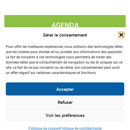
AGENDA
Gérer le consentement
«
»
AOÛT 2026
Pour offrir les meilleures expériences, nous utilisons des technologies telles
que les cookies pour stocker et/ou accéder aux informations des appareils.
L
M
M
J
V
S
D
Le fait de consentir à ces technologies nous permettra de traiter des
données telles que le comportement de navigation ou les ID uniques sur ce
27
28
29
30
31
1
2
site. Le fait de ne pas consentir ou de retirer son consentement peut avoir
un effet négatif sur certaines caractéristiques et fonctions.
3
4
5
6
7
8
9
10
11
12
13
14
15
16
Accepter
17
18
19
20
21
22
23
Refuser
24
25
26
27
28
29
30
Voir les préférences
31
1
2
3
4
5
6
Politique de cookies
Politique de confidentialité