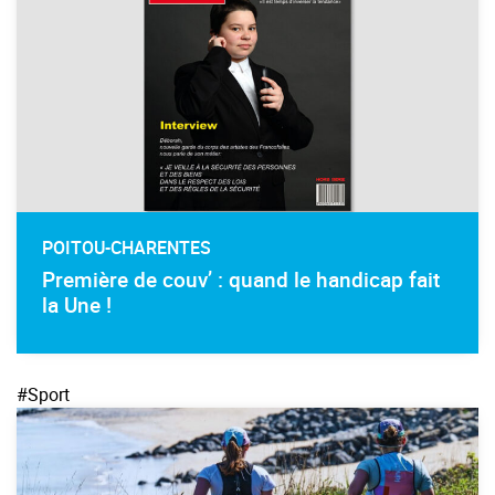
POITOU-CHARENTES
Première de couv’ : quand le handicap fait
la Une !
#Sport