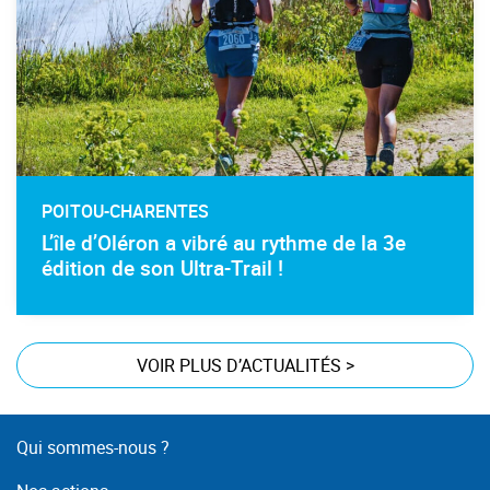
POITOU-CHARENTES
L’île d’Oléron a vibré au rythme de la 3e
édition de son Ultra-Trail !
VOIR PLUS D’ACTUALITÉS
>
Qui sommes-nous ?