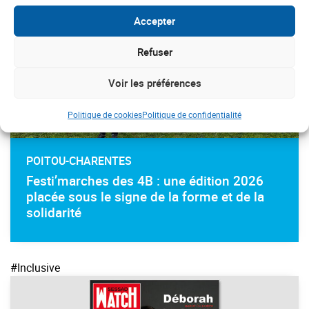
Accepter
Refuser
Voir les préférences
Politique de cookies
Politique de confidentialité
POITOU-CHARENTES
Festi’marches des 4B : une édition 2026
placée sous le signe de la forme et de la
solidarité
#Inclusive