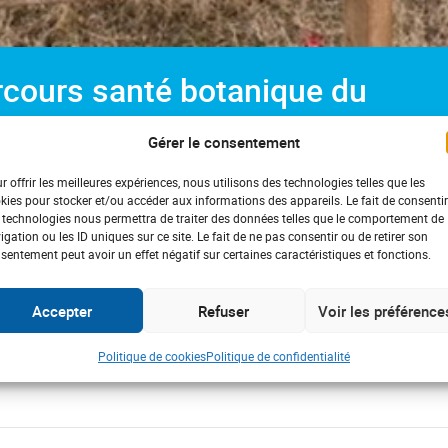
arcours santé botanique du
ieu
Gérer le consentement
r offrir les meilleures expériences, nous utilisons des technologies telles que les
kies pour stocker et/ou accéder aux informations des appareils. Le fait de consentir
nancer le parcours santé botanique du Mourel à Luc-sur-Orbieu
 technologies nous permettra de traiter des données telles que le comportement de
 découverte de la nature. Grâce au soutien de l’ADPS, le parcours
igation ou les ID uniques sur ce site. Le fait de ne pas consentir ou de retirer son
sentement peut avoir un effet négatif sur certaines caractéristiques et fonctions.
ion, Joël Bouzin, délégué régional de l’ADPS, a représenté l’associ
odes de vie sains.
Accepter
Refuser
Voir les préférence
es zones de relaxation et des panneaux d’information sur les pla
ce physique et l’apprentissage de la flore et de la faune. Accessib
Politique de cookies
Politique de confidentialité
de de vie actif et à bénéficier des bienfaits de la nature sur la s