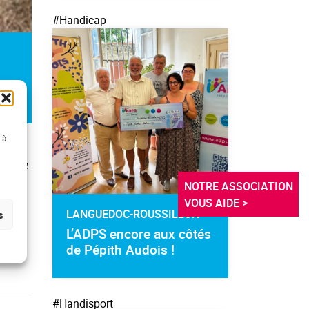
#Handicap
 à
. Ce
 a été
ation
NOTRE ASSOCIATION 
VOUS AIDE >
LANGUEDOC-ROUSSILLON
s
ntes
L’ADPS encore aux côtés
le à
de Pépith Audois !
anté
#Handisport