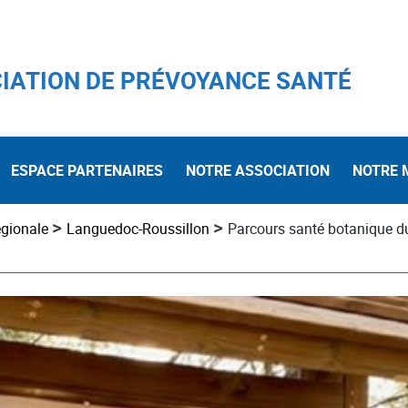
IATION DE PRÉVOYANCE SANTÉ
ESPACE PARTENAIRES
NOTRE ASSOCIATION
NOTRE 
>
>
égionale
Languedoc-Roussillon
Parcours santé botanique d