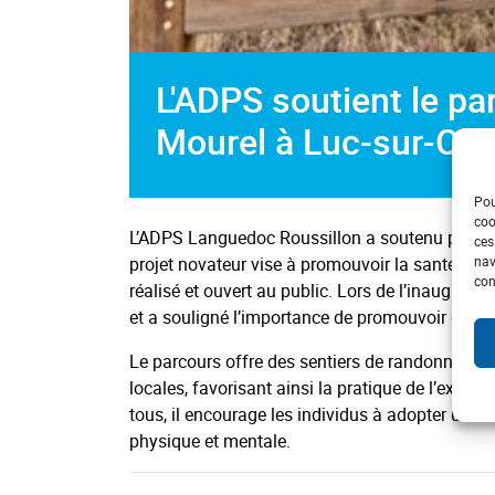
L'ADPS soutient le p
Mourel à Luc-sur-Orb
Pou
coo
L’ADPS Languedoc Roussillon a soutenu pour fi
ces
projet novateur vise à promouvoir la santé et la
nav
con
réalisé et ouvert au public. Lors de l’inaugurat
et a souligné l’importance de promouvoir des m
Le parcours offre des sentiers de randonnée, d
locales, favorisant ainsi la pratique de l’exerci
tous, il encourage les individus à adopter un mo
physique et mentale.