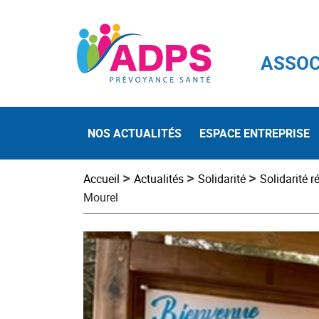
ASSOC
NOS ACTUALITÉS
ESPACE ENTREPRISE
>
>
>
Accueil
Actualités
Solidarité
Solidarité r
Mourel