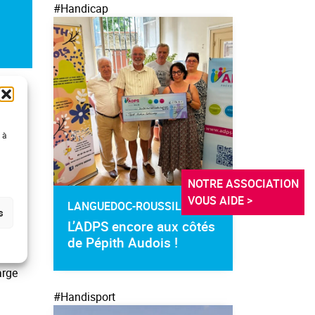
#Handicap
urs de
 à
qui
ADPS.
vélé
NOTRE ASSOCIATION 
dont
VOUS AIDE >
LANGUEDOC-ROUSSILLON
s
L’ADPS encore aux côtés
de Pépith Audois !
lons
arge
#Handisport