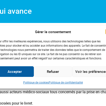
qui avance
codéfi porte le projet de concevoir des livrets pédagogiques pour
Gérer le consentement
llectuelles. Il s’agit de leur présenter les situations et le parco
r offrir les meilleures expériences, nous utilisons des technologies telles que les
kies pour stocker et/ou accéder aux informations des appareils. Le fait de consentir
5 000 € à Oncodéfi en 2013 pour permettre de réaliser ce livret 
 technologies nous permettra de traiter des données telles que le comportement de
 à être distribué dans tous les pays francophones, avec le logo 
igation ou les ID uniques sur ce site. Le fait de ne pas consentir ou de retirer son
sentement peut avoir un effet négatif sur certaines caractéristiques et fonctions.
e choisie, un choix qui paraissait simple au départ… et qui s’est ré
talent a pu être trouvée – qui a séduit les auteurs du livret et 
éficientes intellectuelles.
Accepter
Refuser
Voir les préférence
Politique de cookies
Politique de confidentialité
 depuis longtemps a bon espoir de le finaliser avant 2015. Rappe
aussi acteurs médico-sociaux tous concernés par la prise en ch
osées pour le livret.