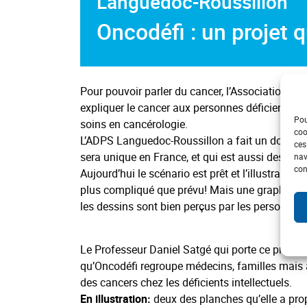
Languedoc-Roussillon
Oncodéfi : un projet 
Pour pouvoir parler du cancer, l’Association On
expliquer le cancer aux personnes déficientes inte
Pou
soins en cancérologie.
coo
L’ADPS Languedoc-Roussillon a fait un don de 1
ces
sera unique en France, et qui est aussi destiné
nav
con
Aujourd’hui le scénario est prêt et l’illustratric
plus compliqué que prévu! Mais une graphiste de 
les dessins sont bien perçus par les personnes d
Le Professeur Daniel Satgé qui porte ce projet
qu’Oncodéfi regroupe médecins, familles mais 
des cancers chez les déficients intellectuels.
En illustration:
deux des planches qu’elle a prop