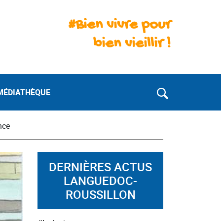
#Bien vivre pour
bien vieillir !
MÉDIATHÈQUE
nce
DERNIÈRES ACTUS
LANGUEDOC-
ROUSSILLON