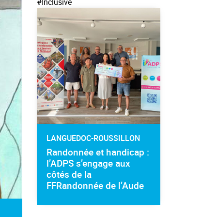
#Inclusive
LANGUEDOC-ROUSSILLON
Randonnée et handicap :
l’ADPS s’engage aux
côtés de la
FFRandonnée de l’Aude