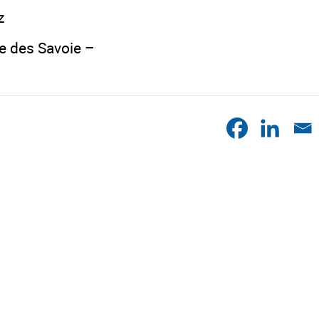
z
ge des Savoie –