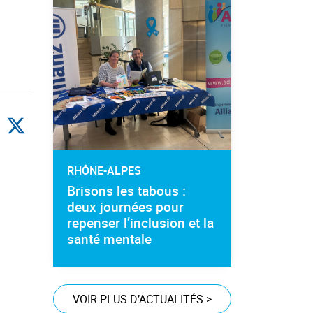
RHÔNE-ALPES
Brisons les tabous :
deux journées pour
repenser l’inclusion et la
santé mentale
VOIR PLUS D’ACTUALITÉS
>