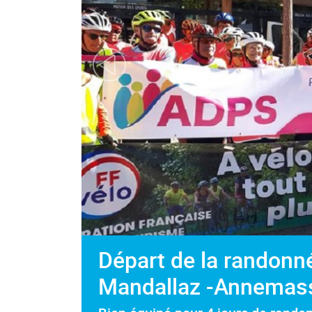
Départ de la randonné
Mandallaz -Annemass