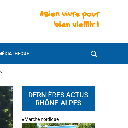
#Bien vivre pour
bien vieillir !
MÉDIATHÈQUE
s
DERNIÈRES ACTUS
RHÔNE-ALPES
#Marche nordique