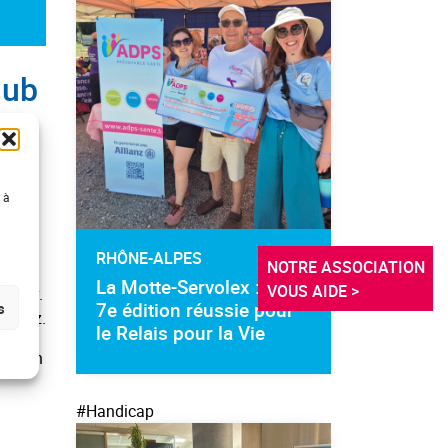
lub
rante
 à
RHÔNE-ALPES
NOTRE ASSOCIATION 
La Motte-Servolex : une
VOUS AIDE >
llingy.
7e édition réussie pour
s
dallaz.
le Relais pour la Vie
soutien
#Handicap