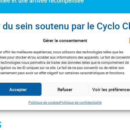
onnée et une arrivée récompensée
 du sein soutenu par le Cyclo C
Gérer le consentement
égué Régional de l’ADPS a donné le départ de la randonnée itiné
r offrir les meilleures expériences, nous utilisons des technologies telles que les
obre Rose.
kies pour stocker et/ou accéder aux informations des appareils. Le fait de consentir
 technologies nous permettra de traiter des données telles que le comportement de
x participants de sillonner les routes de Haute Savoie en partant
igation ou les ID uniques sur ce site. Le fait de ne pas consentir ou de retirer son
sentement peut avoir un effet négatif sur certaines caractéristiques et fonctions.
aint Julien, Etrembières, Reignier, Amancy, Etaux, Cruseilles.
m et un monsieur en tricycle sont arrivés le 9 octobre 2022 à Si
Accepter
Refuser
Voir les préférence
que l’ADPS a Rhône Alpes a remis un don au Cyclo Club de la Man
Politique de cookies
Politique de confidentialité
cours, je dis oui au dépistage » affiche son engagement et son 
S