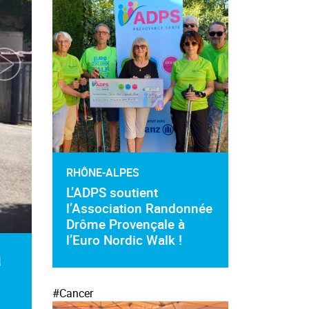
RHÔNE-ALPES
L’ADPS soutient
l’Association Randonnée
Drôme Provençale à
l’Euro Nordic Walk !
a
#Cancer