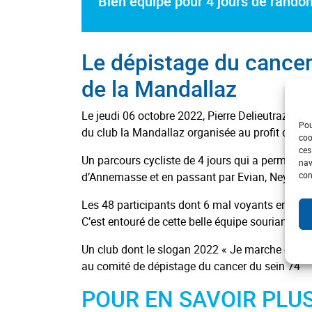
Bien équipé pour 4 jours de rand
Le dépistage du cancer
de la Mandallaz
Le jeudi 06 octobre 2022, Pierre Delieutraz Dél
Pou
du club la Mandallaz organisée au profit d’Oct
coo
ces
Un parcours cycliste de 4 jours qui a permis au
nav
con
d’Annemasse et en passant par Evian, Neydens, S
Les 48 participants dont 6 mal voyants en tande
C’est entouré de cette belle équipe souriante 
Un club dont le slogan 2022 « Je marche ou je 
au comité de dépistage du cancer du sein 74
POUR EN SAVOIR PLU