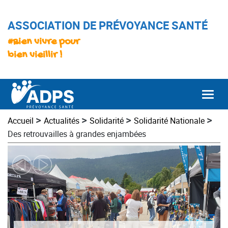
ASSOCIATION DE PRÉVOYANCE SANTÉ
#Bien vivre pour
bien vieillir !
Togg
>
>
>
>
Accueil
Actualités
Solidarité
Solidarité Nationale
Des retrouvailles à grandes enjambées