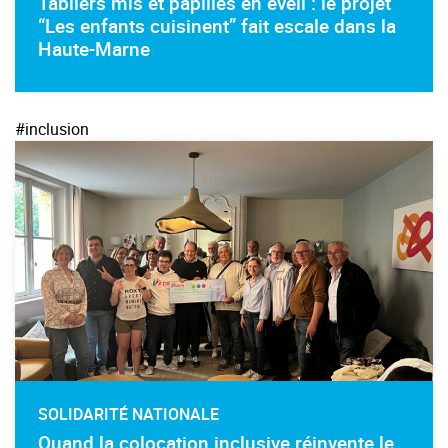
Tabliers mis et papilles en éveil : le projet
“Les enfants cuisinent” fait escale dans la
Haute-Marne
#inclusion
SOLIDARITÉ NATIONALE
Quand la colocation inclusive réinvente le