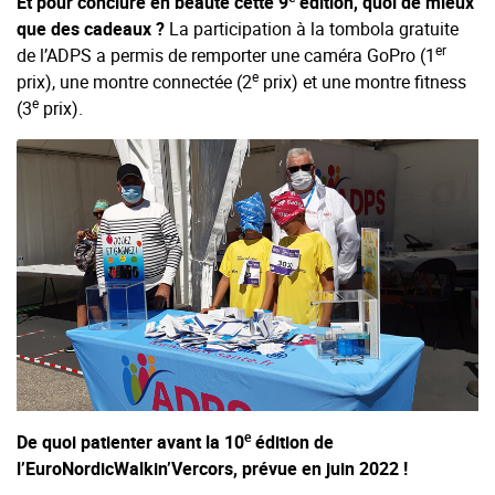
Et pour conclure en beauté cette 9
édition, quoi de mieux
que des cadeaux ?
La participation à la tombola gratuite
er
de l’ADPS a permis de remporter une caméra GoPro (1
e
prix), une montre connectée (2
prix) et une montre fitness
e
(3
prix).
e
De quoi patienter avant la 10
édition de
l’EuroNordicWalkin’Vercors, prévue en juin 2022 !