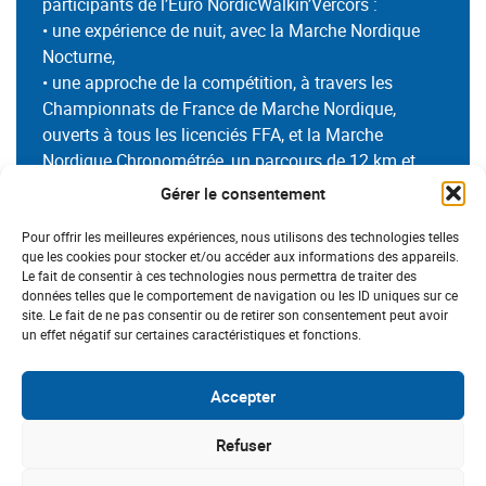
participants de l’Euro NordicWalkin’Vercors :
• une expérience de nuit, avec la Marche Nordique
Nocturne,
• une approche de la compétition, à travers les
Championnats de France de Marche Nordique,
ouverts à tous les licenciés FFA, et la Marche
Nordique Chronométrée, un parcours de 12 km et
340 m de dénivelé positif (D+),
Gérer le consentement
• une découverte des montagnes françaises, avec 5
parcours de Marche Nordique (de 7 à 22 km, 280 à
Pour offrir les meilleures expériences, nous utilisons des technologies telles
que les cookies pour stocker et/ou accéder aux informations des appareils.
920 m de dénivelé positif).
Le fait de consentir à ces technologies nous permettra de traiter des
données telles que le comportement de navigation ou les ID uniques sur ce
Tous ces temps forts se sont déroulés sur les
site. Le fait de ne pas consentir ou de retirer son consentement peut avoir
un effet négatif sur certaines caractéristiques et fonctions.
communes de Villard-de-Lans, Autrans-Méaudre-en-
Vercors, Engins, Lans-en-Vercors et Corrençon-en-
Vercors.
Accepter
Refuser
Pour découvrir tous les résultats