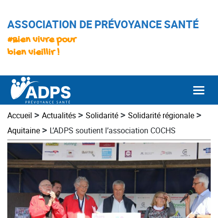
ASSOCIATION DE PRÉVOYANCE SANTÉ
#Bien vivre pour
bien vieillir !
Togg
>
>
>
>
Accueil
Actualités
Solidarité
Solidarité régionale
>
Aquitaine
L’ADPS soutient l’association COCHS