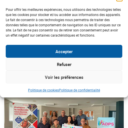
particulièrement Monsieur Pierre Ferté, PDG d’Intermarché
Lézignan-Corbières, sans qui rien n’aurait été possible.
Pour offrir les meilleures expériences, nous utilisons des technologies telles
que les cookies pour stocker et/ou accéder aux informations des appareils.
Le fait de consentir à ces technologies nous permettra de traiter des
données telles que le comportement de navigation ou les ID uniques sur ce
30/06/2020
site. Le fait de ne pas consentir ou de retirer son consentement peut avoir
un effet négatif sur certaines caractéristiques et fonctions.
DERNIÈRES ACTUS
Accepter
LANGUEDOC-ROUSSILLON
Refuser
#Inclusive
Voir les préférences
Politique de cookies
Politique de confidentialité