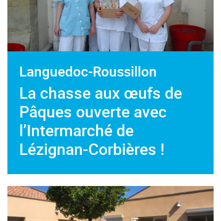
Languedoc-Roussillon
La chasse aux œufs de
Pâques ouverte avec
l’Intermarché de
Lézignan-Corbières !