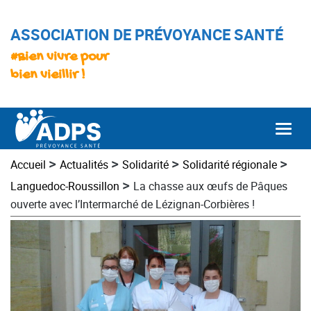
ASSOCIATION DE PRÉVOYANCE SANTÉ
#Bien vivre pour
bien vieillir !
Togg
>
>
>
>
Accueil
Actualités
Solidarité
Solidarité régionale
>
Languedoc-Roussillon
La chasse aux œufs de Pâques
ouverte avec l’Intermarché de Lézignan-Corbières !