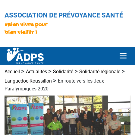
ASSOCIATION DE PRÉVOYANCE SANTÉ
#Bien vivre pour
bien vieillir !
Togg
>
>
>
>
Accueil
Actualités
Solidarité
Solidarité régionale
>
Languedoc-Roussillon
En route vers les Jeux
Paralympiques 2020