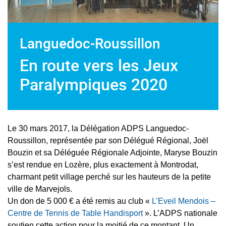
Languedoc-Roussillon
En route vers les Jeux
Paralympiques 2020
Le 30 mars 2017, la Délégation ADPS Languedoc-
Roussillon, représentée par son Délégué Régional, Joël
Bouzin et sa Déléguée Régionale Adjointe, Maryse Bouzin
s’est rendue en Lozère, plus exactement à Montrodat,
charmant petit village perché sur les hauteurs de la petite
ville de Marvejols.
Un don de 5 000 € a été remis au club «
L’Eveil Mendois –
Centre de Tennis de Table Handisport
». L’ADPS nationale
soutien cette action pour la moitié de ce montant.
Un