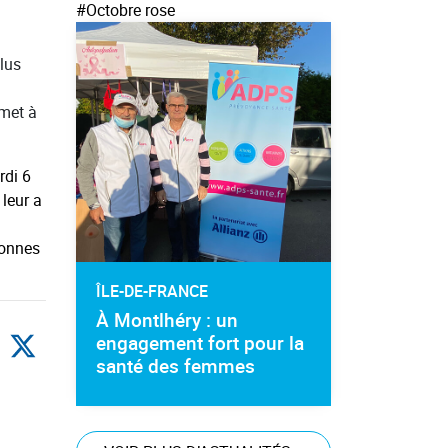
#Octobre rose
plus
rmet à
rdi 6
 leur a
sonnes
ÎLE-DE-FRANCE
À Montlhéry : un
engagement fort pour la
santé des femmes