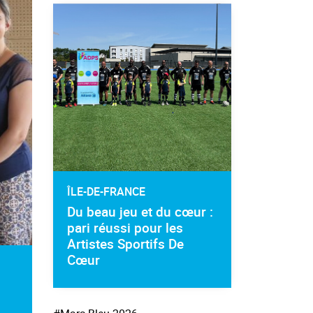
ÎLE-DE-FRANCE
Du beau jeu et du cœur :
pari réussi pour les
Artistes Sportifs De
Cœur
s