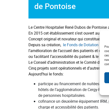
de Pontoise
Le Centre Hospitalier René Dubos de Pontoise a
En 2015 cet établissement s’est ouvert au mécé
Concept original et novateur qui constitue un le
Depuis sa création,
le Fonds de Dotation du C
Pou
l’amélioration de l’accueil des patients et de
coo
ces
ou facilitant l’accessibilité du patient & le dével
nav
Le Conseil d’administration et le Comité de pilo
con
Cinq projets sont opérationnels et d’autres atte
Aujourd’hui le fonds:
participe au financement de nuitées d’héb
hôtels de l’agglomération de Cergy-Pontoi
de personnes hospitalisées.
cofinance un deuxième équipement IRM, po
charge et accessibilité des patients.