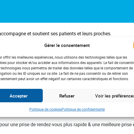
ccompagne et soutient ses patients et leurs proches.
nat grâce à un fonds de dotation.
Gérer le consentement
vier au service du progrès en santé.
entre Hospitalier René-Dubos de Pontoise
œuvre autour de 3 axe
r offrir les meilleures expériences, nous utilisons des technologies telles que les
 leurs proches, le cofinancement d’équipements biomédicaux inno
kies pour stocker et/ou accéder aux informations des appareils. Le fait de consentir
 technologies nous permettra de traiter des données telles que le comportement de
oppement de l’art et la culture à l’hôpital.
igation ou les ID uniques sur ce site. Le fait de ne pas consentir ou de retirer son
tage scientifique de ce fonds fourmillent d’idées.
sentement peut avoir un effet négatif sur certaines caractéristiques et fonctions.
ndent de pouvoir être réalisés.
Accepter
Refuser
Voir les préférence
ergement pour les familles. Un partenariat a été mis en place a
Politique de cookies
Politique de confidentialité
se dont le personnel a été spécialement formé à l’accueil des fa
ur une prise de rendez-vous plus rapide & une meilleure prise 